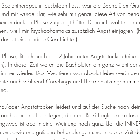
 Seelentherapeutin ausbilden liess, war die Bachblüten Gr
 und mir wurde klar, wie sehr mir genau diese Art von Beh
iner dunklen Phase zugesagt hätte. Denn ich wollte damal
n, weil mir Psychopharmaka zusätzlich Angst einjagten. (H
das ist eine andere Geschichte.)
Phase, litt ich noch ca. 2 Jahre unter Angstattacken (ein
n). In dieser Zeit waren die Bachblüten ein ganz wichtige
 immer wieder. Das Meditieren war absolut lebensverändern
heute auch während Coachings und Therapiesitzungen immer
and.
- und/oder Angstattacken leidest und auf der Suche nach d
r auch sehr ans Herz legen, dich mit Reiki begleiten zu lasse
sweg ist aber meiner Meinung nach ganz klar die INNER
nen sowie energetische Behandlungen sind in dieser Zeit da