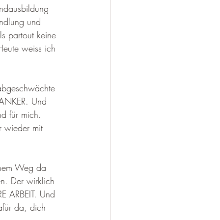
undausbildung 
andlung und 
s partout keine 
eute weiss ich 
e abgeschwächte 
r ANKER. Und 
d für mich. 
 wieder mit 
einem Weg da 
n. Der wirklich 
E ARBEIT. Und 
für da, dich 