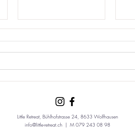
Pani
Panikattacken und Ferien
Little Retreat, Bühlhofstrasse 24, 8633 Wolfhausen
info@little-retreat.ch
| M 079 243 08 98