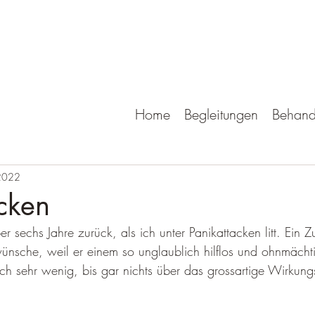
Home
Begleitungen
Behand
2022
cken
ber sechs Jahre zurück, als ich unter Panikattacken litt. Ein 
nsche, weil er einem so unglaublich hilflos und ohnmächtig
h sehr wenig, bis gar nichts über das grossartige Wirkungs