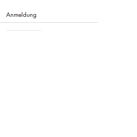
Anmeldung
Verkauf beendet
Tickettyp
Ticket
Preis
CHF 45.00
Little Retreat, Bühlhofstrasse 24, 8633 Wolfhausen
info@little-retreat.ch
| M 079 243 08 98
Datenschutz
|
Impressum
|
AGB